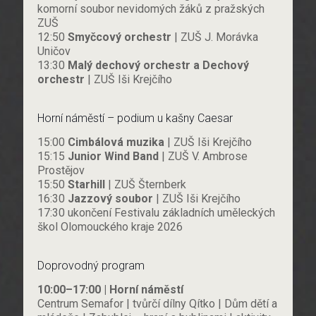
komorní soubor nevidomých žáků z pražských
ZUŠ
12:50
Smyčcový orchestr
| ZUŠ J. Morávka
Uničov
13:30
Malý dechový orchestr a Dechový
orchestr
| ZUŠ Iši Krejčího
Horní náměstí – podium u kašny Caesar
15:00
Cimbálová muzika
| ZUŠ Iši Krejčího
15:15
Junior Wind Band
| ZUŠ V. Ambrose
Prostějov
15:50
Starhill
| ZUŠ Šternberk
16:30
Jazzový soubor
| ZUŠ Iši Krejčího
17:30 ukončení Festivalu základních uměleckých
škol Olomouckého kraje 2026
Doprovodný program
10:00–17:00 | Horní náměstí
Centrum Semafor | tvůrčí dílny Qítko | Dům dětí a