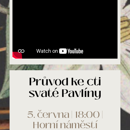
Průvod ke cti
svaté Pavlíny
5. června | 18:00 |
Horní náměstí