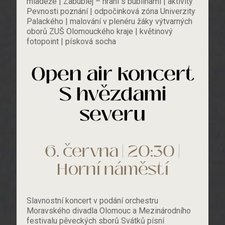
mládeže | Zabublej – hraní s bublinami | aktivity
Pevnosti poznání | odpočinková zóna Univerzity
Palackého | malování v plenéru žáky výtvarných
oborů ZUŠ Olomouckého kraje | květinový
fotopoint | písková socha
Open air koncert
S hvězdami
severu
6. června | 20:30 |
Horní náměstí
Slavnostní koncert v podání orchestru
Moravského divadla Olomouc a Mezinárodního
festivalu pěveckých sborů Svátků písní